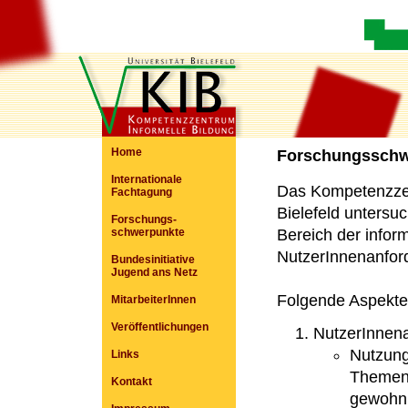
Home
Forschungsschw
Internationale
Das Kompetenzzent
Fachtagung
Bielefeld untersu
Forschungs-
schwerpunkte
Bereich der infor
NutzerInnenanfor
Bundesinitiative
Jugend ans Netz
Folgende Aspekte
MitarbeiterInnen
Veröffentlichungen
NutzerInnen
Nutzung
Links
Themenp
Kontakt
gewohnh