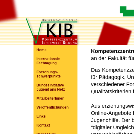
Home
Kompetenzzentru
an der Fakultät fü
Internationale
Fachtagung
Das Kompetenzzent
Forschungs-
schwerpunkte
für Pädagogik, Uni
verschiedener Fo
Bundesinitiative
Jugend ans Netz
Qualitätskriterien
MitarbeiterInnen
Aus erziehungswis
Veröffentlichungen
Online-Angebote f
Links
Jugendhilfe. Der 
Kontakt
"digitaler Ungleich